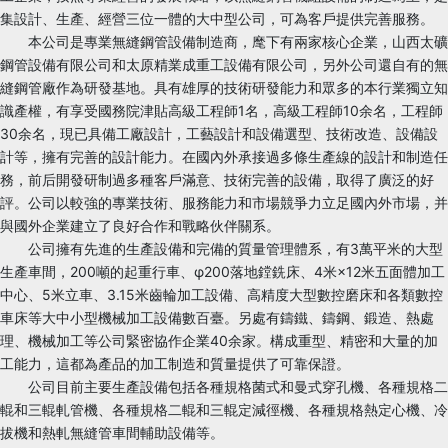
集設計、生產、經營三位一體的大中型公司，可為客戶提供完善服務。
本公司是專業無縫鋼管設備制造商，麾下有兩家核心企業，山西太礦
鋼管設備有限公司和太原精業成重工設備有限公司，另外公司還自有的無
縫鋼管廠作為研發基地。具有雄厚的技術研發能力和眾多的本行業獨立知
識產權，有享受國務院津貼高級工程師1名，高級工程師10余名，工程師
30余名，現已具備工廠設計，工藝設計和設備選型、技術改造、設備設
計等，擁有完善的設計能力。在國內外承接過多條生產線的設計和制造任
務，前后開發研制過多種客戶滿意、技術完善的設備，取得了廣泛的好
評。公司以較強的專業技術、服務能力和市場競爭力立足國內外市場，并
與國外企業建立了良好合作和戰略伙伴關系。
公司擁有先進的生產設備和完備的質量管理體系，有3萬平米的大型
生產車間，200噸的起重行車、φ200落地鏜銑床、4米×12米五面體加工
中心、5米立車、3.15米齒輪加工設備、高精度大型數控磨床和各類數控
車床等大中小型機械加工設備數百臺。另處有鑄鐵、鑄鋼、鍛造、熱處
理、機械加工等公司緊密協作企業40余家。構成重型、精密和大量的加
工能力，這都為產品的加工制造和質量提供了可靠保證。
公司目前主要生產設備包括各種規格菌式和曼式穿孔機、各種規格二
輥和三輥軋管機、各種規格二輥和三輥定減徑機、各種規格熱定心機、冷
拔機和熱軋無縫管車間輔助設備等。